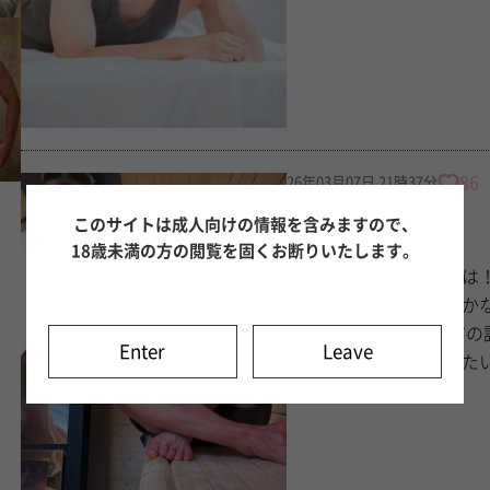
86
26年03月07日 21時37分
平野 りょう
このサイトは成人向けの情報を含みますので、
｢3/7(サウナの日)｣
18歳未満の方の閲覧を固くお断りいたします。
みなさん、りょうばんは！ どうも、平野りょうです。 今日はひとつ、 サ
について日記を書こうかなと思います。 というの
日」らしいです。 ただの語呂合わせかと思いきや、 ちゃんとサウナの協会が
Enter
Leave
公式に定めている日みたいで