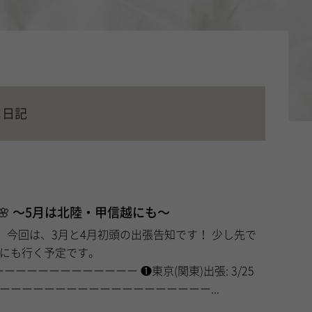
メ日記
🌸 〜5月は北陸・甲信越にも〜
先で
越にも行く予定です。
ーーーーー ❶東京(関東)出張: 3/25
1(火) ーーーーーーーーーーーーーーーーーーーーーーーー...