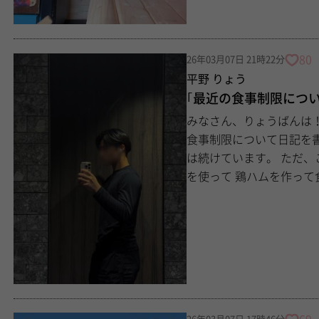
80
26年03月07日 21時22分
平野 りょう
｢最近の食事制限につい
みなさん、りょうばんは！ どうも、平野りょうです。 今日はひとつ、 最
食事制限について日記を書こうかなと思
は続けています。 ただ、これまでと少し変わったことがあって。 前は炊飯器
を使って 鶏ハムを作