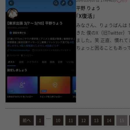
69
26年03月07日 17時46分
平野 りょう
｢X復活｣
みなさん、りょうばんは！ どうも、平野りょうです。 幾度となく凍結さ
きた 僕のX（旧Twitter）ですが、 今回もまた、 不死鳥のように舞い戻ってき
ました。笑 正直、慣れてきたとはいえ やっぱりアカウントが無くなると
....
前へ
1
10
11
12
13
14
15