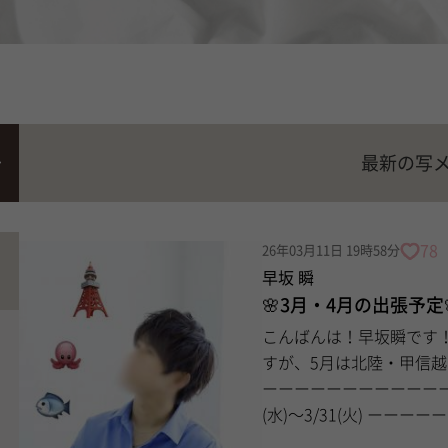
最新の写
78
26年03月11日 19時58分
早坂 瞬
🌸3月・4月の出張予定
こんばんは！早坂瞬です！ 今回は、3月と4月初頭の出張告知です！ 少し
すが、5月は北陸・甲信
ーーーーーーーーーーーーーーーーーーー
(水)〜3/3