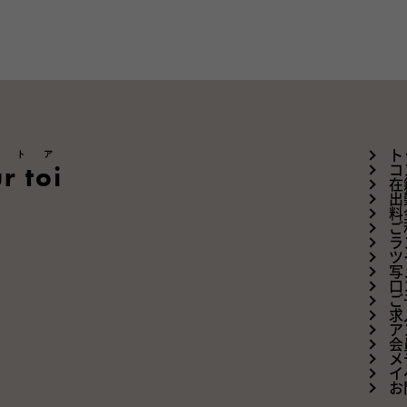
ートア
ト
r toi
コ
在
出
料
ご
ラ
ツ
写
口
ご
求
ア
会
メ
イ
お