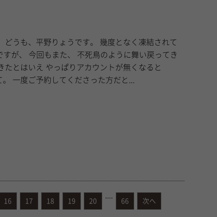
れて
ちょっと困ることもあって。 一度ご予約してくださった方だと...
....
16
17
18
19
20
66
次へ