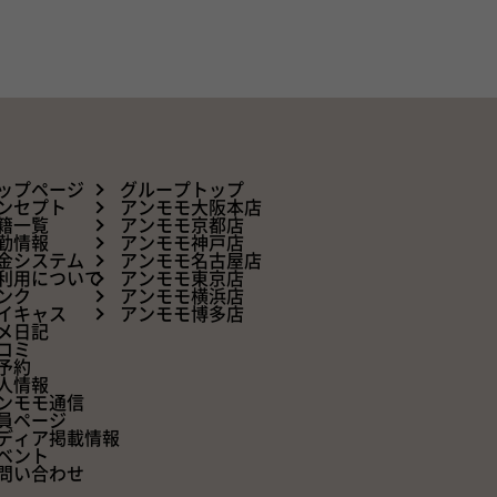
ップページ
グループトップ
ンセプト
アンモモ大阪本店
籍一覧
アンモモ京都店
勤情報
アンモモ神戸店
金システム
アンモモ名古屋店
利用について
アンモモ東京店
ンク
アンモモ横浜店
イキャス
アンモモ博多店
メ日記
コミ
予約
人情報
ンモモ通信
員ページ
ディア掲載情報
ベント
問い合わせ