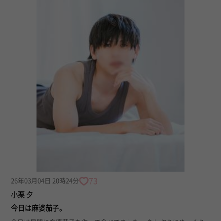
73
26年03月04日 20時24分
小栗 夕
今日は麻婆茄子。