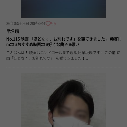
96
26年03月06日 20時39分
早坂 瞬
No.115 映画 「ほどなㄑ、お別れです」を観てきました 。#瞬Fil
m🎞️ #おすすめ映画🎞️ #好きな曲🎶 #想い
こんばんは！ 映画はエンド口一ルまで観る派 早坂瞬です！ この前 映
画「ほどなㄑ、お別れです」 を観てきました！...