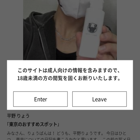
このサイトは成人向けの情報を含みますので、
18歳未満の方の閲覧を固くお断りいたします。
Enter
Leave
76
26年03月05日 21時22分
平野 りょう
｢東京のおすすめスポット｣
みなさん、りょうばんは！ どうも、平野りょうです。 今日はひと
つ、 東京についての日記を書こうかなと思います。 この前の写メ日