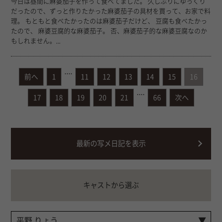
今日は昼間に麻婆茄子を作って食べてました。 久しぶりにゆっくり
だったので、ずっと作りたかった麻婆茄子の具材を買って、お家で料
理。 もともと食べたかったのは麻婆茄子だけど、 豆腐も食べたかっ
たので、 麻婆豆腐的な麻婆茄子。 否、麻婆茄子的な麻婆豆腐なのか
もしれません。...
....
前へ
1
11
12
13
14
15
16
....
17
18
19
20
21
66
次へ
最新の写メ日記を表示
キャストから選ぶ