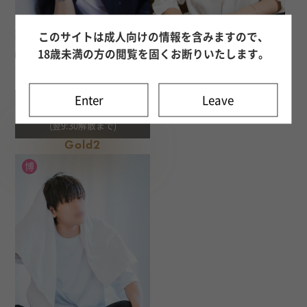
このサイトは成人向けの情報を含みますので、
18歳未満の方の閲覧を固くお断りいたします。
早坂 瞬
平野 りょう
232
口コミ
167
口コミ
28歳
170cm
27歳
177cm
Enter
Leave
11:00～24:00
予約満了
お泊まりも可能↓
(翌9:30解散まで)
Gold2
博