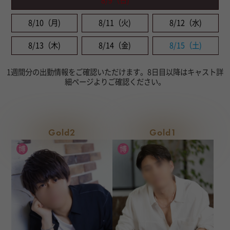
8/9（日)
8/10（月)
8/11（火)
8/12（水)
8/13（木)
8/14（金)
8/15（土)
1週間分の出勤情報をご確認いただけます。8日目以降はキャスト詳
細ページよりご確認ください。
Gold2
Gold1
博
博