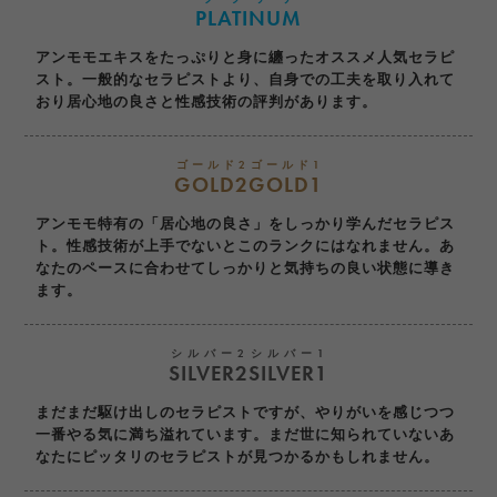
PLATINUM
アンモモエキスをたっぷりと身に纏ったオススメ人気セラピ
スト。一般的なセラピストより、自身での工夫を取り入れて
おり居心地の良さと性感技術の評判があります。
ゴールド2
ゴールド1
GOLD2
GOLD1
アンモモ特有の「居心地の良さ」をしっかり学んだセラピス
ト。性感技術が上手でないとこのランクにはなれません。あ
なたのペースに合わせてしっかりと気持ちの良い状態に導き
ます。
シルバー2
シルバー1
SILVER2
SILVER1
まだまだ駆け出しのセラピストですが、やりがいを感じつつ
一番やる気に満ち溢れています。まだ世に知られていないあ
なたにピッタリのセラピストが見つかるかもしれません。