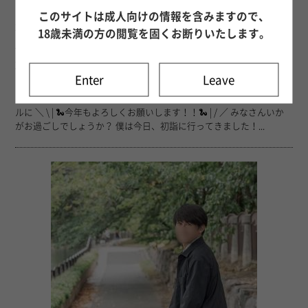
このサイトは成人向けの情報を含みますので、
61
25年01月02日 20時59分
18歳未満の方の閲覧を固くお断りいたします。
早坂 瞬
2025年よろしくお願いします！
Enter
Leave
おはようございます！こんにちは、あるいはこんばんは！ 瞬です！
明けましたね！ 喪中の方もいらっしゃるかと存じますので、シンプ
ルに ＼ \ | 🐍今年もよろしくお願いします！！🐍 | / ／ みなさんいか
がお過ごしでしょうか？ 僕は今日、初詣に行ってきました！...