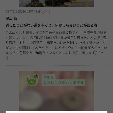
39
25年01月22日 23時48分
早坂 瞬
通ったことがない道を歩くと、何かしら良いことがある説
こんばんは！ 最近カイロが手放せない早坂瞬です！ (自家発電の熱で
も追いつけない) 今回は2024年12月に見た景色と思ったことの振り返
り日記です！ ー12月某日ー 福岡市内に出た時に、あえて通ったこと
がない道を冒険してみたらそこにはイチョウの木の絶景が広がってい
ました！ 色鮮やかで綺麗だったな〜としみじみ思い出します(*＾ω＾
*)...