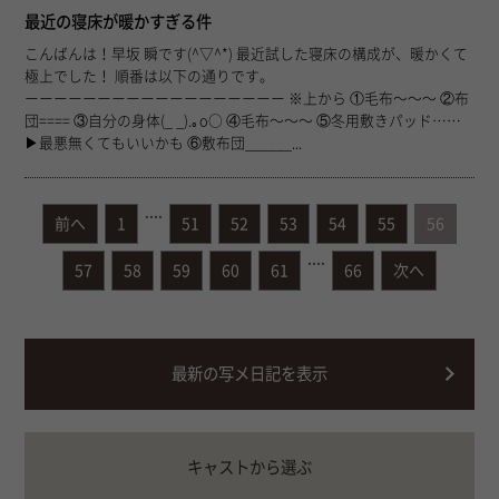
最近の寝床が暖かすぎる件
こんばんは！早坂 瞬です(^▽^*) 最近試した寝床の構成が、暖かくて
極上でした！ 順番は以下の通りです。
ーーーーーーーーーーーーーーーーーー ※上から ①毛布〜〜〜 ②布
団==== ③自分の身体(_ _).｡o○ ④毛布〜〜〜 ⑤冬用敷きパッド……
▶︎最悪無くてもいいかも ⑥敷布団______...
....
前へ
1
51
52
53
54
55
56
....
57
58
59
60
61
66
次へ
最新の写メ日記を表示
キャストから選ぶ