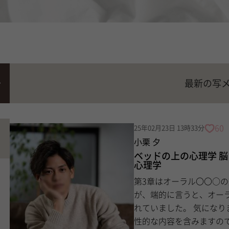
最新の写
60
25年02月23日 13時33分
小栗 夕
ベッドの上の心理学 
心理学
第3章はオーラル〇〇○の効果についてで
が、端的に言うと、オー
れていました。 気になりますね！ それでは早速まとめていきます！ ※かなり
性的な内容を含みますので、苦手