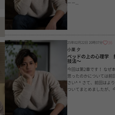
－－...
36
25年02月22日 20時37分
小栗 夕
ベッドの上の心理学 
技法〜
今回は第2章です！ なぜ本を読もうと思ったのか、なぜ写メ日記にしようと
思ったのかについては前
さい^ ^ さて、前回はより気持ちよくなるためには「ゆっくり」がいいことに
ついてまとめましたが、今