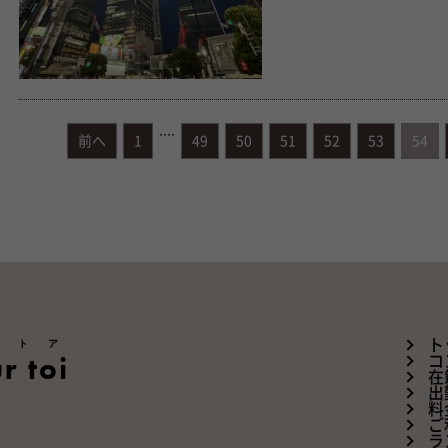
....
前へ
1
49
50
51
52
53
54
ートア
ト
r toi
コ
在
出
料
ご
ラ