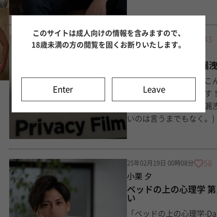
このサイトは成人向けの情報を含みますので、
43
25年02月19日 16時35分
18歳未満の方の閲覧を固くお断りいたします。
早坂 瞬
女/風での個人情報漏洩
こんにちは！あるいはこんばんは！ 最近、口ーソンの
Enter
Leave
ンを堪能している瞬です！ 甘党の僕には神イベント！(@^ρ^@) さて、
日記は、僕の個人情報漏洩対策の1つ
58
25年02月19日 00時08分
小栗 夕
ベッドの上の心理学 
い
「ベッドの上の心理学-Dai