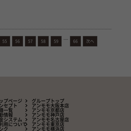
....
55
56
57
58
59
66
次へ
ップページ
グループトップ
ンセプト
アンモモ大阪本店
籍一覧
アンモモ京都店
勤情報
アンモモ神戸店
金システム
アンモモ名古屋店
利用について
アンモモ東京店
ンク
アンモモ横浜店