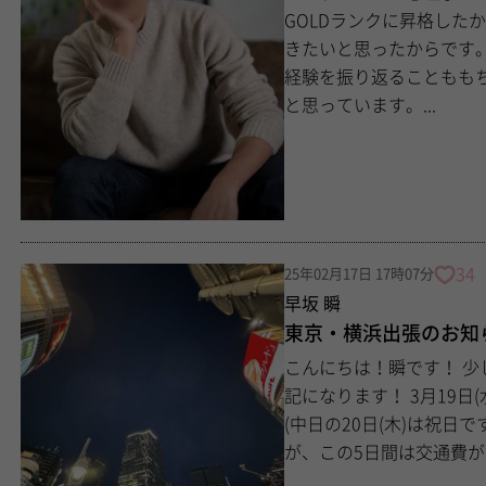
GOLDランクに昇格した
きたいと思ったからです。 成長するためには、 日々の経験の積み重ねや
経験を振り返ることもも
と思っています。...
34
25年02月17日 17時07分
早坂 瞬
東京・横浜出張のお知らせ【
こんにちは！瞬です！ 少し暖かくなりましたね！٩(^‿^)۶ 今回は出張の告知日
記になります！ 3月19日(水)〜23日（日）は東京・横浜出張をしております！
(中日の20日(木)は祝日です。) 僕は福岡メインで活動しているセ
が、この5日間は交通費が