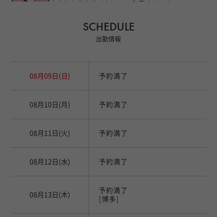
爽やかキラキライケメンの冬馬くんです
なんですが！お話すると
SCHEDULE
技術講習モデル1
とっても気さくで話しやすい
エロ大好き！が伝わるセラピストさんです
出勤情報
爽やかイケメンの代名詞！
キラキラオーラが凄いのに、人懐っこい笑顔にどこ
08月09日
(日)
予約満了
かホッとさせてくれる要素も持ち合わせてます。
距離の詰め方が絶妙で、一気引き込まれます..
技術講習モデル2
お話中の優しい表情と施術中のどエロい表情の
08月10日
(月)
予約満了
ギャップを是非楽しんでください！
08月11日
(火)
予約満了
08月12日
(水)
予約満了
予約満了
08月13日
(木)
[博多]