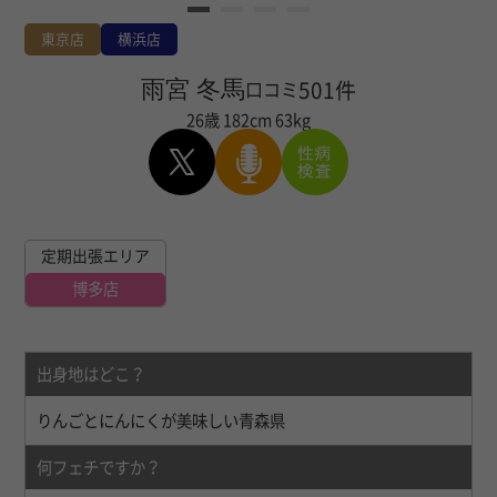
東京店
横浜店
雨宮 冬馬
501件
口コミ
26歳
182cm
63kg
定期出張エリア
博多店
出身地はどこ？
りんごとにんにくが美味しい青森県
何フェチですか？