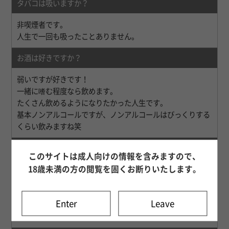
タバコは吸いますか？
非喫煙者です。
人生で一回も吸ったことありません。
お酒は好きですか？
弱いですが好きです！
一緒に嗜む程度なら飲めます。
たくさん飲めるようになりたかった人生です。
基本ノンアルコールですが、ノンアルコールはびっくりする
くらい飲みますね笑
セラピストに向いていると思いますか？
このサイトは成人向けの情報を含みますので、
18歳未満の方の閲覧を固くお断りいたします。
僕は性感に限らず、女性の喜んでる姿や楽しんでる姿が好き
なので、それを感じた時は至福のひと時です。
女の子の目になった時はたまらないです。
Enter
Leave
ってことは向いていると思います！
シンプルにエロ大好きです。