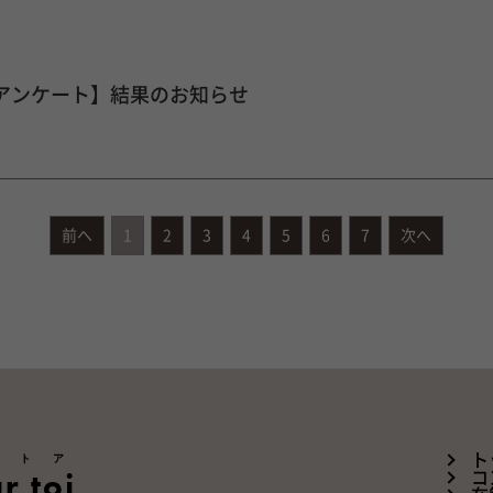
号アンケート】結果のお知らせ
前へ
1
2
3
4
5
6
7
次へ
ートア
ト
r toi
コ