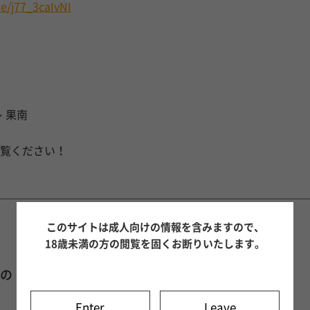
be/j77_3caIvNI
 果南
覧ください！
このサイトは成人向けの情報を含みますので、
18歳未満の方の閲覧を固くお断りいたします。
との「秘密のトークルーム」】
Enter
Leave