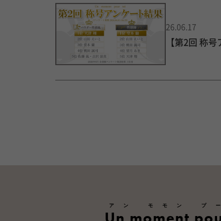
26.06.17
【第2回 称
アン モモン プ
Un moment pou