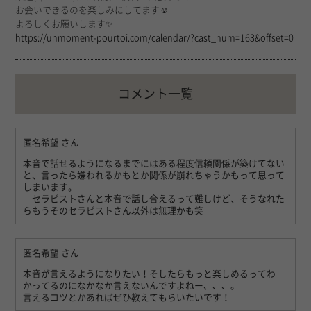
お会いできるのを楽しみにしてます☺️
よろしくお願いします✨
https://unmoment-pourtoi.com/calendar/?cast_num=163&offset=0
コメント一覧
匿名希望
さん
本音で話せるようになるまでにはある程度信頼関係が築けてない
と、言ったら嫌われるかもとか関係が崩れちゃうかもって思って
しまいます。
セラピストさんと本音で話し合えるって難しけど、そうなれた
らもうそのセラピストさん以外は無理かも笑
匿名希望
さん
本音が言えるようになりたい！そしたらもっと楽しめるってわ
かってるのになかなか言えないんですよねー、、、。
言えるコツとかあればぜひ教えてもらいたいです！