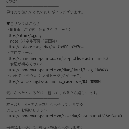
小栗夕
──────────────
最後まで読んでくれてありがとうございます。
▼各リンクはこちら
・lit.link（ご予約・出勤スケジュール）
https://lit.link/oguriyu
・note（パネル写真／高画質）
https://note.com/oguriyu/n/n7bd00bb2d3de
・プロフィール
https://unmoment-pourtoi.com/list/profile/?cast_num=163
・女風が初めての方へ
https://unmoment-pourtoi.com/diary/detail/?blog_id=8633
・小栗夕 平野りょう 女風トーク(ツイキャス)
https://twitcasting.tv/c:unmomo_cas/movie/831789004
気になったところだけ、覗いてもらえたら嬉しいです。
──────────────
本日より、4日間大阪本店へ出張しています☺️
よろしくお願いします✨
https://unmoment-pourtoi.com/calendar/?cast_num=163&offset=0
来週(3/15〜20)は、東京・横浜へ出張します！