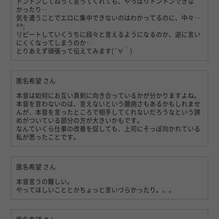
トントンしてねって言ってくれても、やっぱりトントンできな
かったり‥
気を遣うことでエロに集中できないのはわかってるのに、中々‥
^^;
リピートしていくうちに段々と言えるようになるのか、逆に言い
にくくなってしまうのか‥
とりあえず頑張って伝えてみます(´∀｀)
匿名希望
さん
本音は如何にお互い真剣に向き合っているかが分かりますよね。
本音を言わないのは、言えないという臆病さもあるかもしれませ
んが、本音を言ったところで相手してくれないだろうなという諦
めがついている部分の方が大きいかもです。
なんていくら仕事の改善を促しても、上司にそっぽ向かれている
私が思ったことです。
匿名希望
さん
本音言うの難しい。
やってほしいこととかちょっと言いづらかったり。。。