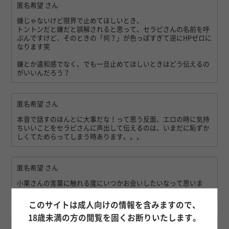
匿名希望
さん
嫌じゃないけど限界で止めてほしいとき、
トントンだと嫌だと誤解されると思って、セラピさんの名前を呼
ぶんですけど、そのときの「何？」が色っぽすぎて逆にHPゼロに
なります笑
嫌とか違和感でなく、でも一旦止めてほしいときはどう伝えるの
がいいんだろう？
匿名希望
さん
本音で話すのほんとに大事だな！って思う反面、エロの時に気持
ちいいことをセラピさんに声出して伝えるのは、いまだに恥ずか
しくてためらってしまう時あります。。。
匿名希望
さん
小栗さんの言葉に触れる度にいつかお会いしたいなって思いま
す。素直になってみたい！
このサイトは成人向けの情報を含みますので、
18歳未満の方の閲覧を固くお断りいたします。
匿名希望
さん