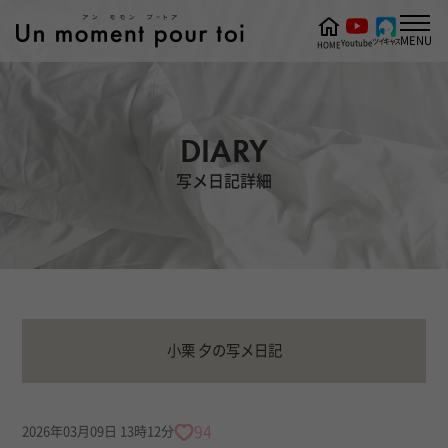
MENU
ツイキャス
Youtube
HOME
DIARY
写メ日記詳細
小栗 夕の写メ日記
94
2026年03月09日 13時12分