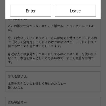
伝えるのむずいよね！
Enter
Leave
匿名希望
さん
どこの誰だか分からないからこそ話せることってあるんですよ
ね。
今、お会いしているセラピストさんは何でも受け止めてくれるの
で（決して全肯定してくれるわけではないけど）、それに甘えて
何でもかんでも言わせてもらってます。
身近な人とは意見がぶつかったりするのにエネルギーを使いたく
なくて、本音を飲み込むことも多いので、すごく貴重な時間で
す。
匿名希望
さん
本音を言えないのも優しく無いのかなぁー
難しいなぁ
匿名希望
さん