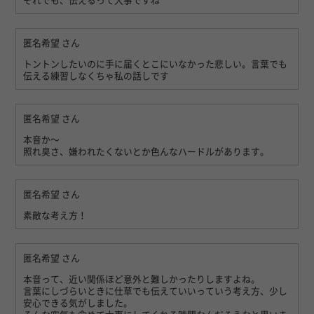
それでも、伝えるって大事ですね
匿名希望
さん
トントンしたいのに手に届くとこにいなかった悲しい。言葉でも
伝える練習しなくちゃ私の話しです
匿名希望
さん
本音か〜
照れ臭さ、嫌われたくないとか色んなハードルがあります。
匿名希望
さん
素敵な考え方！
匿名希望
さん
本音って、近い関係ほど意外と難しかったりしますよね。
言葉にしづらいときに仕草でも伝えていいっていう考え方、少し
安心できる気がしました。