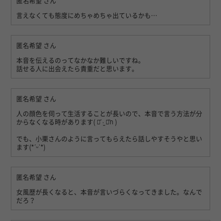
匿名希望
さん
言えなくても態度にめちゃめちゃ出ているかも…
匿名希望
さん
本音を伝えるのってなかなか難しいですね。
話せる人に出会えたら貴重だと思います。
匿名希望
さん
人の顔色を伺って生活することが長いので、本音で言う方法が分
からなくなる時があります( ⌯᷄ ·̫ ⌯᷅ก )
でも、小栗さんのように言ってもらえたら話しやすそうやと思い
ます(*ˊᵕˋ*)
匿名希望
さん
女風歴が長くなると、本音が言いづらくなってきました。なんで
だろ？