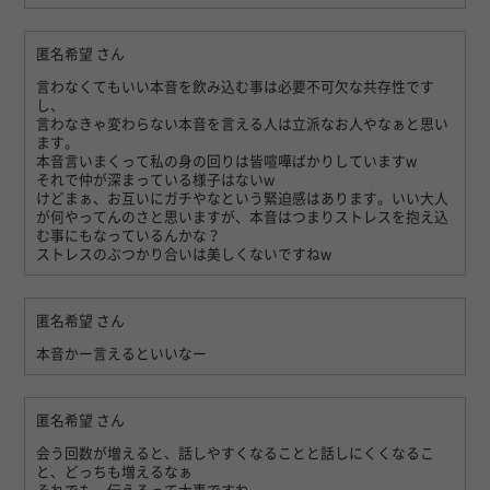
匿名希望
さん
言わなくてもいい本音を飲み込む事は必要不可欠な共存性です
し、
言わなきゃ変わらない本音を言える人は立派なお人やなぁと思い
ます。
本音言いまくって私の身の回りは皆喧嘩ばかりしていますw
それで仲が深まっている様子はないw
けどまぁ、お互いにガチやなという緊迫感はあります。いい大人
が何やってんのさと思いますが、本音はつまりストレスを抱え込
む事にもなっているんかな？
ストレスのぶつかり合いは美しくないですねw
匿名希望
さん
本音かー言えるといいなー
匿名希望
さん
会う回数が増えると、話しやすくなることと話しにくくなるこ
と、どっちも増えるなぁ