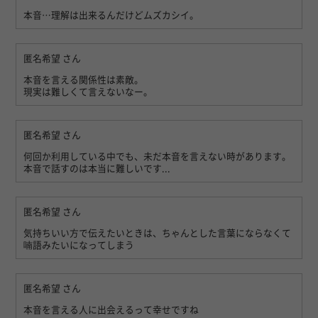
本音…理解は出来るんだけどムズカシイ。
匿名希望
さん
本音を言える関係性は素敵。
現実は難しくて言えないなー。
匿名希望
さん
何回か利用している中でも、未だ本音を言えない時があります。
本音で話すのは本当に難しいです...
匿名希望
さん
気持ちいい方で伝えたいときは、ちゃんとした言葉にならなくて
喃語みたいになってしまう
匿名希望
さん
本音を言える人に出会えるって幸せですね