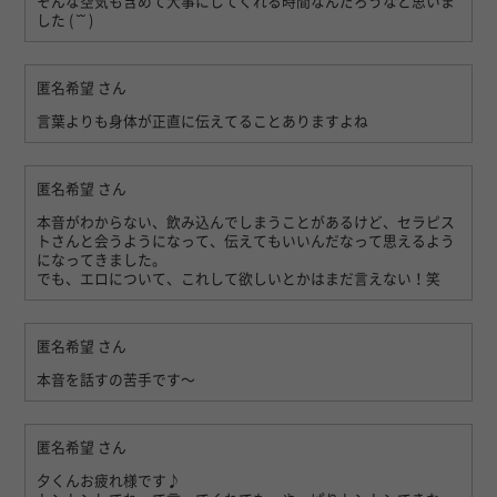
そんな空気も含めて大事にしてくれる時間なんだろうなと思いま
した ( ˘˘ )
匿名希望
さん
言葉よりも身体が正直に伝えてることありますよね
匿名希望
さん
本音がわからない、飲み込んでしまうことがあるけど、セラピス
トさんと会うようになって、伝えてもいいんだなって思えるよう
になってきました。
でも、エロについて、これして欲しいとかはまだ言えない！笑
匿名希望
さん
本音を話すの苦手です〜
匿名希望
さん
夕くんお疲れ様です♪