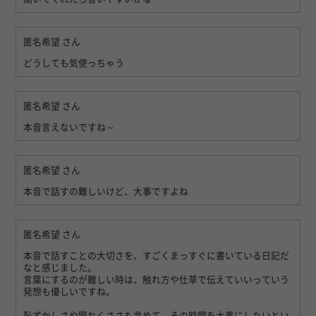
匿名希望
さん
どうしても気使っちゃう
匿名希望
さん
本音言えないですね～
匿名希望
さん
本音で話すの難しいけど、大事ですよね
匿名希望
さん
本音で話すことの大切さを、すごくまっすぐに書いている日記だ
なと感じました。
言葉にするのが難しい時は、触れ方や仕草で伝えていいっていう
発想も優しいですね。
恥ずかしさや照れくささも含めて、その時間を大事にしたいとい