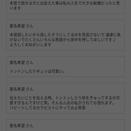
本音で話せる方と出会えた事は私の人生で大きな転機だったと思
います
匿名希望
さん
本音話したいから話したそうにしてるのを見逃さないで 遠慮に負
けないでたくさんいろんな角度から背中を押してほしいです♪
よろしくおねがいします
匿名希望
さん
トントンしたりギュッは可愛い。
匿名希望
さん
伝えたいことを伝える時、トントンしたり体をぎゅってするの可
愛すぎるんですけど笑。そんなん女の私がされても惚れます。
リピートしてるセラピストにやってみよ笑笑
匿名希望
さん