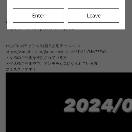
https://unmoment-pourtoi.com/concept/
Enter
Leave
◉アンモモのご利用について
https://unmoment-pourtoi.com/guide/
◉You Tubeチャンネル(潤う女風チャンネル)
https://youtube.com/@uruoinojun?si=98Tz82ls34w233YO
・女風のご利用を検討されている方
・他店様ご利用中で、アンモモも気になられている方
にオススメです！