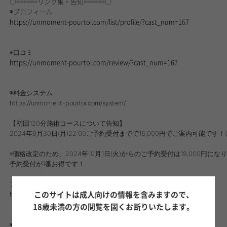
○======リンク集・告知======○
◉プロフィール
https://unmoment-pourtoi.com/list/profile/?cast_num=167
◉口コミ
https://unmoment-pourtoi.com/review/?cast_num=167
◉料金システム
https://unmoment-pourtoi.com/system/
【初回120分施術コースについて告知】
2024年9月30日(月)22:00ご予約受付までで16,
000円でご案内可能です！
※価格改定のため、2024年10月1日(火)からのご予約受付は19,000
予約受付が1番お得です！
アンモモ公式リリース「料金改定のお知らせ」
https://unmoment-pourtoi.com/information/#topic553
このサイトは成人向けの情報を含みますので、
18歳未満の方の閲覧を固くお断りいたします。
◉アンモモのコンセプト