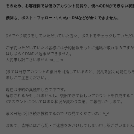
そのため、お客様側では僕のアカウント閲覧や、僕へのDMができない状
僕側も、ポスト・フォロー・いいね・DMなどが全くできません。
DMでやり取りをしていただいていた方々、ポストをチェックしていただ
ご予約いただいていたお客様には予約情報をもとに連絡が取れるのです
はしばらくDMのお返事ができません。
大変申し訳ございませんm(_ _)m
(まずは既存アカウントの復旧を目指しているのと、混乱を招く可能性も
ましにご注意ください。)
現在は凍結の異議申し立て中です。
解除されるかもしれませんし、復旧できず新しいアカウントを作成する
Xアカウントについてはまた状況が変わり次第、ご報告いたします。
写メ日記は引き続き投稿するのでぜひ見てくださいね！^_^
改めて、皆様にはご心配・ご迷惑をおかけしてしまい申し訳ございませ