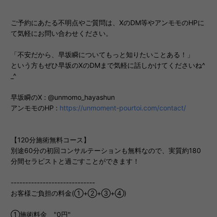
ご予約にあたる不明点やご質問は、XのDM等やアンモモのHPに
て気軽にお問い合わせください。
「不安だから、早坂瞬についてもっと知りたいことある！」
という方もぜひ早坂のXのDMまで気軽に話しかけてくださいね^
_^
早坂瞬のX : @unmomo_hayashun
アンモモのHP :
https://unmoment-pourtoi.com/contact/
【120分施術無料コース】
別途60分の初回コンサルテーションも無料なので、実質約180
分間セラピストと過ごすことができます！
-----------------------------
お客様ご負担の料金(①+②+③+④)
①施術料金 "0円"