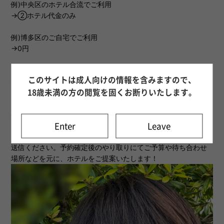
例)中央区のホテル合流でご利用
→②ホテル代金のみ
例)博多区のご自宅でご利用
→0円
ーーーーーーーーーーーーーーーーーーーーーーーーーー
このサイトは成人向けの情報を含みますので、
Q:ホテル施術希望だけど、どのホテルが良いかわからない
ーーーーーーーーーーーーーーーーーーーーーーーーーー
18歳未満の方の閲覧を固くお断りいたします。
▶︎早坂瞬のXのDMまでご相談ください！
@unmomo_hayashun
Enter
Leave
▶︎またはご予約の際に、ホテルに関する部分の記入を省略して
送信ください。予約確定後のやり取りにてご予算や待ち合わせ
場所などを元に、ホテルをご提案いたします！