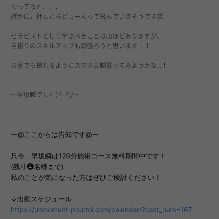
なってると、、、
確かに。押したらピューんって飛んでいきそうです笑
セラピストとして学ぶべきことは山ほどありますが、
自撮りのスキルアップも頑張ろうと思います！！
お家でも撮れるようにスマホ三脚買ってみようかな...！
〜早坂瞬でした( ^_^)/〜
ー@ここからは告知です@ー
只今、早坂瞬は120分施術コース無料期間中です！
(残り❹名様まで)
私のことが気になった方はぜひご検討ください！
↓出勤スケジュール
https://unmoment-pourtoi.com/calendar/?cast_num=167