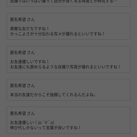
自撮りはいっぱい撮って自分が良く写る角度とか研究する…
匿名希望
さん
素敵な友だちですね！
かっこよさが十分伝わる写メが撮れるといいですね！
匿名希望
さん
お友達優しいですね！
お友達にも褒めらるような自撮り写真が撮れるといいですね！
匿名希望
さん
本当の友達だからこそ指摘してくれるんだよね。
匿名希望
さん
お友達優しい！(о´∀`о)
伸び代しかないって言葉が良いですね！