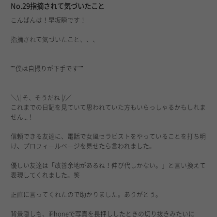
No.29指摘されて気づいたこと
こんばんは！早坂瞬です！
指摘されて気づいたこと、、、
""僕は自撮りが下手です""
＼\| そ、そうだね |/／
これまでの日記を見ていて思われていた方もいらっしゃるかもしれま
せん...！
信頼できる友達に、電話で女風セラピストをやっていることを打ち明
け、プロフィールページを見せたら言われました。
優しい友達は「改善余地があるね！伸び代しかない。」と言い換えて
表現してくれました。笑
正直に言ってくれたので助かりました。ありがとう。
背景隠しも、iPhoneで写真を長押ししたときの切り抜きみたいに